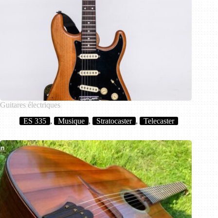
Guitares électriques
ES 335
,
Musique
,
Stratocaster
,
Telecaster