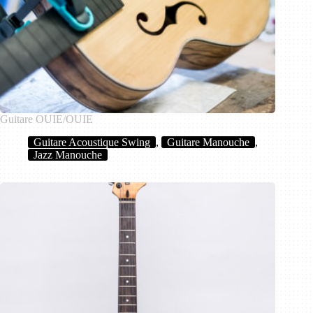
Guitare OUIE/OUIE
Guitare Acoustique Swing
,
Guitare Manouche
,
Jazz Manouche