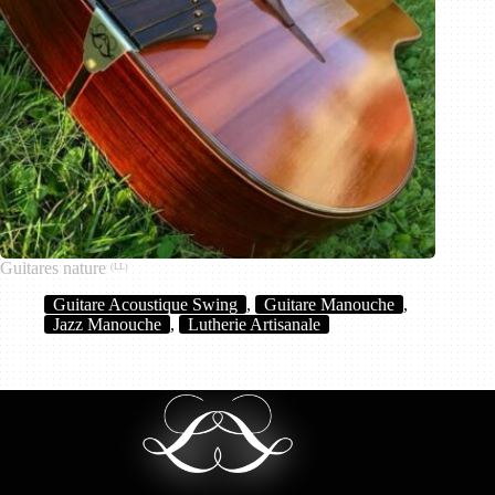
Guitares nature
(LL)
Guitare Acoustique Swing
,
Guitare Manouche
,
Jazz Manouche
,
Lutherie Artisanale