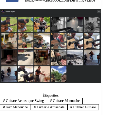
https://www.facebook.com/lolswing/videos
Étiquettes
#
Guitare Acoustique Swing
#
Guitare Manouche
#
Jazz Manouche
#
Lutherie Artisanale
#
Luthier Guitare