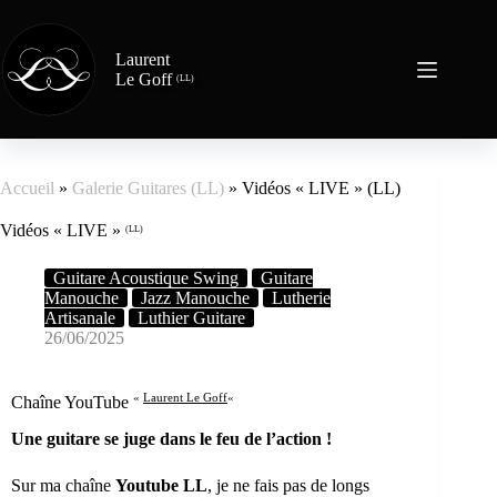
Laurent
Le Goff
(LL)
Accueil
»
Galerie Guitares (LL)
»
Vidéos « LIVE » (LL)
Vidéos « LIVE »
(LL)
Guitare Acoustique Swing
Guitare
Manouche
Jazz Manouche
Lutherie
Artisanale
Luthier Guitare
26/06/2025
«
Laurent Le Goff
«
Chaîne YouTube
Une guitare se juge dans le feu de l’action !
Sur ma chaîne
Youtube LL
, je ne fais pas de longs