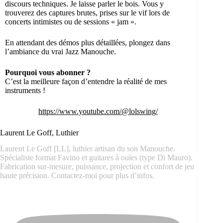
discours techniques. Je laisse parler le bois. Vous y
trouverez des captures brutes, prises sur le vif lors de
concerts intimistes ou de sessions « jam ».
En attendant des démos plus détaillées, plongez dans
l’ambiance du vrai Jazz Manouche.
Pourquoi vous abonner ?
C’est la meilleure façon d’entendre la réalité de mes
instruments !
https://www.youtube.com/@lolswing/
Laurent Le Goff, Luthier
Laurent Le Goff [LL], luthier artisan du son Manouche.
Spécialiste format Favino et guitares à ouïes (type Di Mauro).
Fabrication sur-mesure, puissance, projection et confort de jeu
haute précision. Contactez-moi pour plus d’infos.