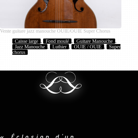
Vente guitare jazz manouche OUIE/OUIE Super Chorus
Caisse large
,
Fond moulé
,
Guitare Manouche
,
Jazz Manouche
,
Luthier
,
OUIE / OUIE
,
Super
chorus
«
Éclosion d'un