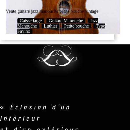
Vente guitare jazz manouche petite bouche vintage
Caisse large
,
Guitare Manouche
,
Jazz
Manouche
,
Luthier
,
Petite bouche
,
Type
Favino
«
Éclosion d'un
intérieur
et d'un extérieur