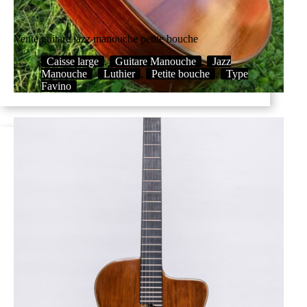
Vente guitare jazz manouche petite bouche
Caisse large
,
Guitare Manouche
,
Jazz
Manouche
,
Luthier
,
Petite bouche
,
Type
Favino