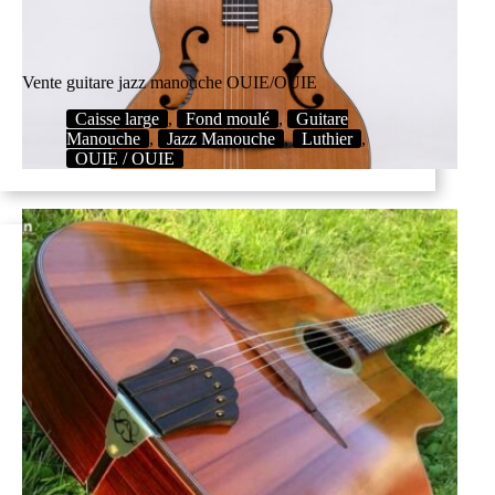
Vente guitare jazz manouche OUIE/OUIE
Caisse large
,
Fond moulé
,
Guitare
Manouche
,
Jazz Manouche
,
Luthier
,
OUIE / OUIE