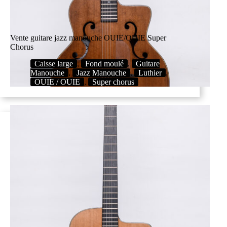
Vente guitare jazz manouche OUIE/OUIE Super
Chorus
Caisse large
,
Fond moulé
,
Guitare
Manouche
,
Jazz Manouche
,
Luthier
,
OUIE / OUIE
,
Super chorus