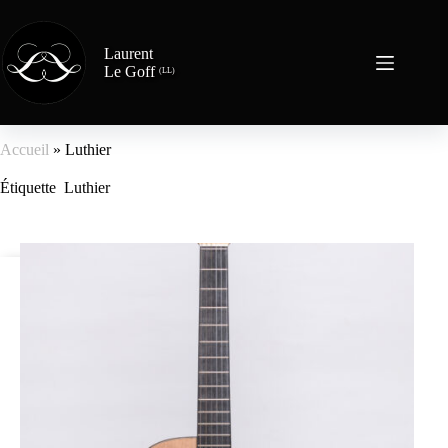
Laurent
Le Goff
(LL)
Accueil
»
Luthier
Étiquette
Luthier