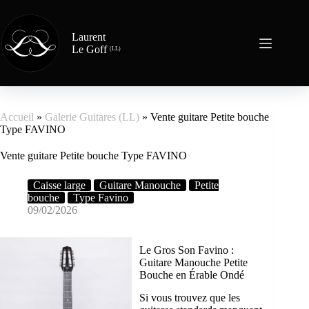
Laurent
Le Goff
(LL)
Accueil
»
Galerie Guitares (LL)
»
Vente guitare Petite bouche
Type FAVINO
Vente guitare Petite bouche Type FAVINO
Caisse large
Guitare Manouche
Petite
bouche
Type Favino
09/02/2026
Le Gros Son Favino :
Guitare Manouche Petite
Bouche en Érable Ondé
Si vous trouvez que les