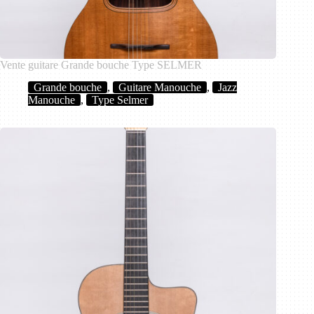
Vente guitare Grande bouche Type SELMER
Grande bouche
,
Guitare Manouche
,
Jazz
Manouche
,
Type Selmer