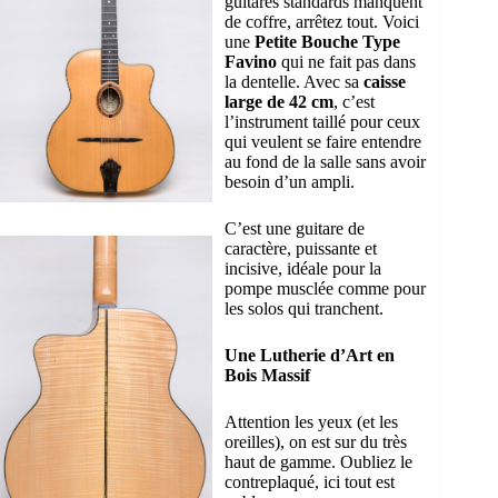
guitares standards manquent
de coffre, arrêtez tout. Voici
une
Petite Bouche Type
Favino
qui ne fait pas dans
la dentelle. Avec sa
caisse
large de 42 cm
, c’est
l’instrument taillé pour ceux
qui veulent se faire entendre
au fond de la salle sans avoir
besoin d’un ampli.
C’est une guitare de
caractère, puissante et
incisive, idéale pour la
pompe musclée comme pour
les solos qui tranchent.
Une Lutherie d’Art en
Bois Massif
Attention les yeux (et les
oreilles), on est sur du très
haut de gamme. Oubliez le
contreplaqué, ici tout est