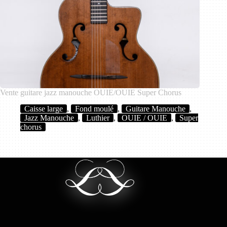
Vente guitare jazz manouche OUIE/OUIE Super Chorus
Caisse large
,
Fond moulé
,
Guitare Manouche
,
Jazz Manouche
,
Luthier
,
OUIE / OUIE
,
Super
chorus